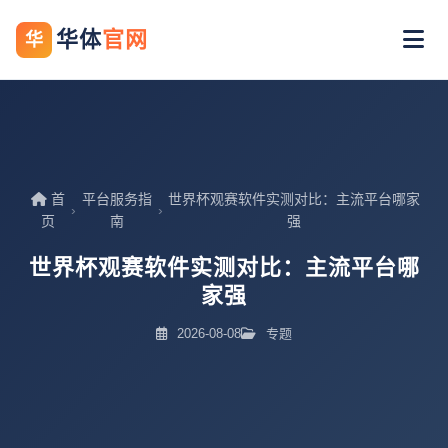
华体
官网
华
首
平台服务指
世界杯观赛软件实测对比：主流平台哪家
›
›
页
南
强
世界杯观赛软件实测对比：主流平台哪
家强
2026-08-08
专题