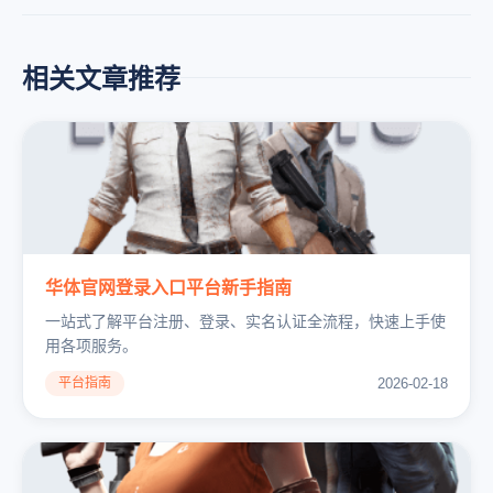
相关文章推荐
华体官网登录入口平台新手指南
一站式了解平台注册、登录、实名认证全流程，快速上手使
用各项服务。
2026-02-18
平台指南