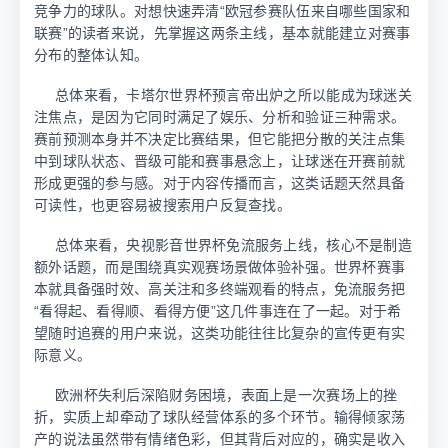
竞争力的球队。对想快速弄清“欧冠参赛队伍来自哪些国家和
联赛”的读者来说，先掌握这两条主线，基本就能建立对赛事
分布的整体认知。
总体来看，卡塔尔世界杯预言帝出炉之所以能成为球迷关
注焦点，是因为它同时满足了娱乐、分析和验证三种需求。
赛前预测本身并不决定比赛结果，但它能把分散的关注点集
中到球队状态、晋级可能和赛事悬念上，让球迷在开赛前就
形成更强的参与感。对于内容传播而言，这类话题天然具备
可读性，也更容易被搜索用户反复查找。
总体来看，央视影音世界杯免流服务上线，核心不是制造
额外话题，而是围绕真实观赛场景做体验补强。世界杯赛事
本就具备强时效、高关注和多终端观看的特点，免流服务把
“看得起、看得顺、看得方便”这几件事连在了一起。对于希
望随时追赛的用户来说，这类功能往往比复杂的宣传更有实
际意义。
欧洲杯失利后深陷财务困境，表面上是一次赛场上的挫
折，实质上却牵动了球队经营体系的多个环节。输得倾家荡
产的说法虽然带有情绪色彩，但其背后对应的，确实是收入