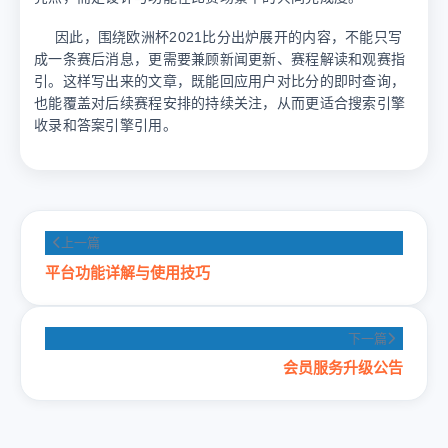
因此，围绕欧洲杯2021比分出炉展开的内容，不能只写
成一条赛后消息，更需要兼顾新闻更新、赛程解读和观赛指
引。这样写出来的文章，既能回应用户对比分的即时查询，
也能覆盖对后续赛程安排的持续关注，从而更适合搜索引擎
收录和答案引擎引用。
上一篇
平台功能详解与使用技巧
下一篇
会员服务升级公告