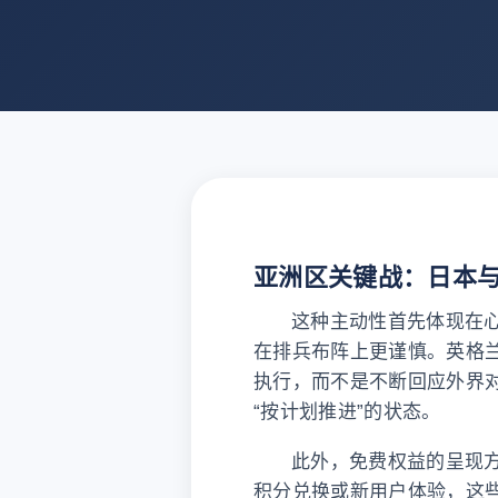
亚洲区关键战：日本
这种主动性首先体现在
在排兵布阵上更谨慎。英格
执行，而不是不断回应外界
“按计划推进”的状态。
此外，免费权益的呈现
积分兑换或新用户体验，这些