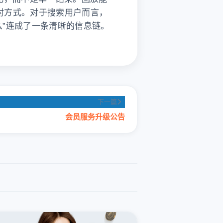
对方式。对于搜索用户而言，
么”连成了一条清晰的信息链。
下一篇
会员服务升级公告