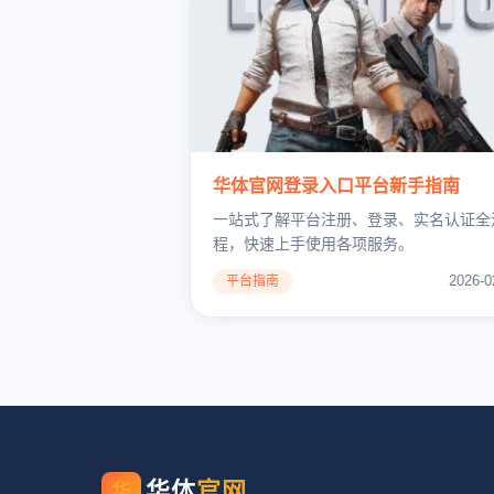
华体官网登录入口平台新手指南
一站式了解平台注册、登录、实名认证全
程，快速上手使用各项服务。
2026-0
平台指南
华体
官网
华