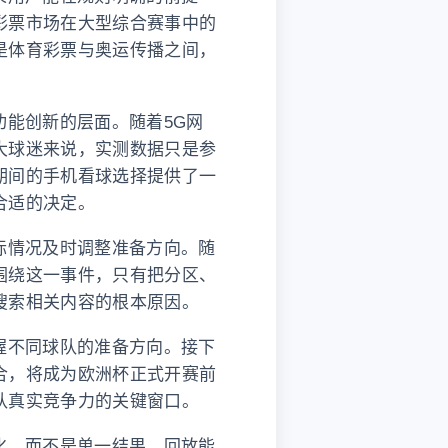
彩票市场在大型综合赛事中的
是体育彩票与奥运传播之间，
能创新的层面。随着5G网
大球迷来说，实测数据只是参
期间的手机看球选择提供了一
合适的决定。
际情况及时调整准备方向。随
围绕这一事件，只有把分区、
搜索相关内容的根本原因。
握不同球队的准备方向。接下
合，将成为欧洲杯正式开赛前
队真实竞争力的关键窗口。
化，而不是单一结果。回放能