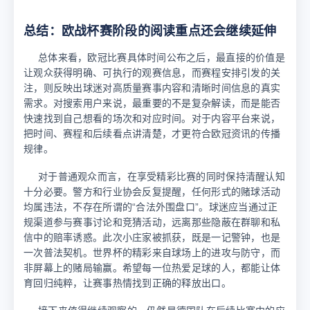
总结：欧战杯赛阶段的阅读重点还会继续延伸
总体来看，欧冠比赛具体时间公布之后，最直接的价值是
让观众获得明确、可执行的观赛信息，而赛程安排引发的关
注，则反映出球迷对高质量赛事内容和清晰时间信息的真实
需求。对搜索用户来说，最重要的不是复杂解读，而是能否
快速找到自己想看的场次和对应时间。对于内容平台来说，
把时间、赛程和后续看点讲清楚，才更符合欧冠资讯的传播
规律。
对于普通观众而言，在享受精彩比赛的同时保持清醒认知
十分必要。警方和行业协会反复提醒，任何形式的赌球活动
均属违法，不存在所谓的“合法外围盘口”。球迷应当通过正
规渠道参与赛事讨论和竞猜活动，远离那些隐蔽在群聊和私
信中的赔率诱惑。此次小庄家被抓获，既是一记警钟，也是
一次普法契机。世界杯的精彩来自球场上的进攻与防守，而
非屏幕上的赌局输赢。希望每一位热爱足球的人，都能让体
育回归纯粹，让赛事热情找到正确的释放出口。