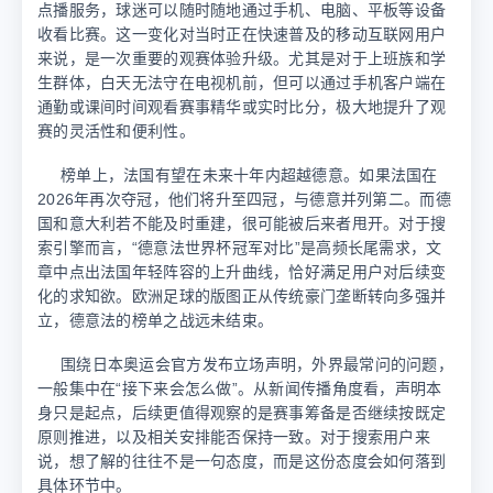
点播服务，球迷可以随时随地通过手机、电脑、平板等设备
收看比赛。这一变化对当时正在快速普及的移动互联网用户
来说，是一次重要的观赛体验升级。尤其是对于上班族和学
生群体，白天无法守在电视机前，但可以通过手机客户端在
通勤或课间时间观看赛事精华或实时比分，极大地提升了观
赛的灵活性和便利性。
榜单上，法国有望在未来十年内超越德意。如果法国在
2026年再次夺冠，他们将升至四冠，与德意并列第二。而德
国和意大利若不能及时重建，很可能被后来者甩开。对于搜
索引擎而言，“德意法世界杯冠军对比”是高频长尾需求，文
章中点出法国年轻阵容的上升曲线，恰好满足用户对后续变
化的求知欲。欧洲足球的版图正从传统豪门垄断转向多强并
立，德意法的榜单之战远未结束。
围绕日本奥运会官方发布立场声明，外界最常问的问题，
一般集中在“接下来会怎么做”。从新闻传播角度看，声明本
身只是起点，后续更值得观察的是赛事筹备是否继续按既定
原则推进，以及相关安排能否保持一致。对于搜索用户来
说，想了解的往往不是一句态度，而是这份态度会如何落到
具体环节中。